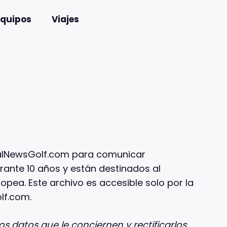
Equipos
Viajes
otalNewsGolf.com para comunicar
rante 10 años y están destinados al
pea. Este archivo es accesible solo por la
lf.com.
s datos que le conciernen y rectificarlos