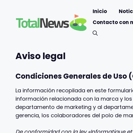
Saltar
Inicio
Notic
al
contenido
Contacto con 
Aviso legal
Condiciones Generales de Uso (
La información recopilada en este formular
información relacionada con la marca y los
departamento de marketing y al departament
gerencia, los colaboradores del polo de ma
De conformidad con la ley «Informatique et 