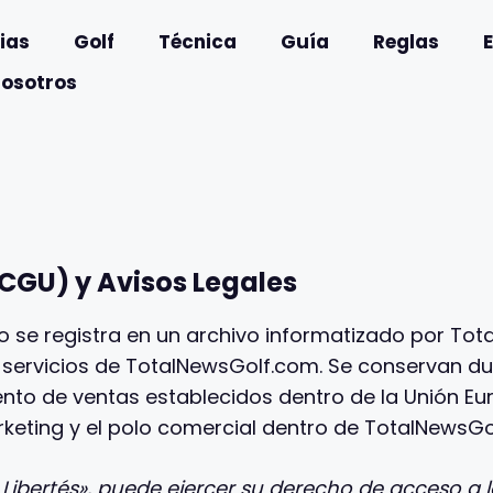
ias
Golf
Técnica
Guía
Reglas
nosotros
CGU) y Avisos Legales
io se registra en un archivo informatizado por T
 servicios de TotalNewsGolf.com. Se conservan du
o de ventas establecidos dentro de la Unión Euro
rketing y el polo comercial dentro de TotalNewsGo
Libertés», puede ejercer su derecho de acceso a lo